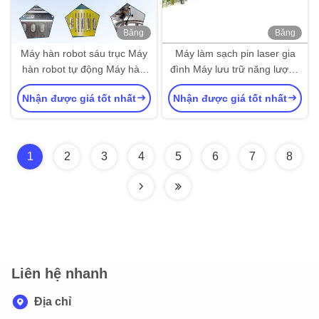
Băng
Băng
hình
hình
Máy hàn robot sáu trục Máy
Máy làm sạch pin laser gia
hàn robot tự động Máy hàn
đình Máy lưu trữ năng lượng
tự động
pin dây chuyền sản xuất hàn
Nhận được giá tốt nhất
Nhận được giá tốt nhất
1
2
3
4
5
6
7
8
Liên hệ nhanh
Địa chỉ