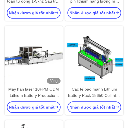
toàn tự động 1-5khz Sáu trục
pin lithium năng lượng mới
Sáu trục Thiết bị hàn tự động
sáu trục nhận ra quá trình
Nhận được giá tốt nhất
Nhận được giá tốt nhất
hàn tự động hóa
Băng
hình
Máy hàn laser 10PPM ODM
Các tế bào mạnh Lithium
Lithium Battery Production
Battery Pack 18650 Cell hình
Line Mô-đun pin bộ lắp ráp
trụ cho máy hàn laser
Nhận được giá tốt nhất
Nhận được giá tốt nhất