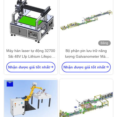
Băng
hình
Máy hàn laser tự động 32700
Bộ phận pin lưu trữ năng
Sib 48V Lfp Lithium Lifepo4
lượng Galvanometer Máy
Box Pack dây chuyền sản
hàn laser sợi dây chuyền sản
Nhận được giá tốt nhất
Nhận được giá tốt nhất
xuất pin hình trụ
xuất pin tự động