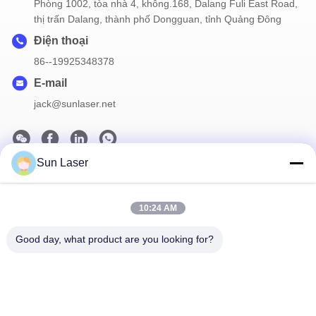
Phòng 1002, tòa nhà 4, không.168, Dalang Fuli East Road,
thị trấn Dalang, thành phố Dongguan, tỉnh Quảng Đông
Điện thoại
86--19925348378
E-mail
jack@sunlaser.net
Sun Laser
Bản tin của chúng tôi
Đăng ký nhận bản tin của chúng tôi để được giảm giá và nhiều
10:24 AM
hơn nữa.
Good day, what product are you looking for?