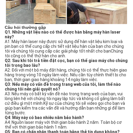
Câu hỏi thường gặp
Q1. Những vật liệu nào có thể được hàn bằng máy hàn laser
này?
A1: Máy hàn laser này được sử dụng để hàn vật liệu kim loại và
pin.bạn có thể cung cấp chi tiết vật liệu hàn của bạn cho chúng
tôi và chúng tôi cung cấp các giải pháp tốt nhất cho bạnChúng
tôi cũng có thể thử hàn cho anh.
Q2: Sau khi tôi trả tiền đặt cọc, bạn có thể giao máy cho chúng
tôi trong bao lâu?
A2: Đối với một bộ máy đặt hàng, chúng tôi có thể thực hiện giao
hàng trong vòng 10 ngày làm việc. Nếu cần tùy chỉnh thiết bị cho
bạn, thời gian giao hàng khoảng 14 ngày làm việc.
Q3: Nếu máy có vấn đề trong trang web của tôi, làm thế nào
chúng tôi nên giải quyết nó?
A3: Nếu máy có bất kỳ vấn đề nào trong trang web của bạn, vui
lòng liên hệ với chúng tôi ngay lập tức và không cố gắng làm bất
cứ điều gì một mình.Kỹ sư của chúng tôi sẽ video gọi cho bạn và
giúp bạn kiểm tra các vấn đề và hướng dẫn bạn những gì để làm
từng bước.
Q4: Máy này có bao nhiêu năm bảo hành?
A4: Nguồn laser máy với thời gian bảo hành 2 năm. Toàn bộ cơ
thể với thời gian bảo hành 1 năm.
Q5: Bạn có chấp nhận thanh toán bằng thẻ tín dụng không?