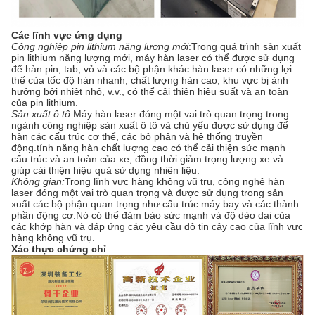
Các lĩnh vực ứng dụng
Công nghiệp pin lithium năng lượng mới
:
Trong quá trình sản xuất
pin lithium năng lượng mới, máy hàn laser có thể được sử dụng
để hàn pin, tab, vỏ và các bộ phận khác.hàn laser có những lợi
thế của tốc độ hàn nhanh, chất lượng hàn cao, khu vực bị ảnh
hưởng bởi nhiệt nhỏ, v.v., có thể cải thiện hiệu suất và an toàn
của pin lithium.
Sản xuất ô tô
:
Máy hàn laser đóng một vai trò quan trọng trong
ngành công nghiệp sản xuất ô tô và chủ yếu được sử dụng để
hàn các cấu trúc cơ thể, các bộ phận và hệ thống truyền
động.tính năng hàn chất lượng cao có thể cải thiện sức mạnh
cấu trúc và an toàn của xe, đồng thời giảm trọng lượng xe và
giúp cải thiện hiệu quả sử dụng nhiên liệu.
Không gian:
Trong lĩnh vực hàng không vũ trụ, công nghệ hàn
laser đóng một vai trò quan trọng và được sử dụng trong sản
xuất các bộ phận quan trọng như cấu trúc máy bay và các thành
phần động cơ.Nó có thể đảm bảo sức mạnh và độ dẻo dai của
các khớp hàn và đáp ứng các yêu cầu độ tin cậy cao của lĩnh vực
hàng không vũ trụ.
Xác thực chứng chỉ