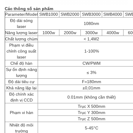
Các thông số sản phẩm
Parameter/Model
SWB1000
SWB2000
SWB3000
SWB4000
SWB
Độ dài sóng
1080nm
laser
Năng lượng laser
1000w
2000w
3000w
4000w
60
Chất lượng chùm
< 1,4M2
Phạm vi điều
chỉnh công suất
1-100%
laser
Chế độ hàn
CW/PWM
Sự ổn định năng
≤ 3%
lượng
Độ dài tiêu cự
F=180mm
Khả năng lặp lại
±0,01mm
Độ chính xác
0.01mm (không cần thiết)
định vị CCD
Trục X 500mm
Phạm vi hàn
Trục Y 300mm
Trục Z 500mm
Nhiệt độ môi
5-45
°C
trường