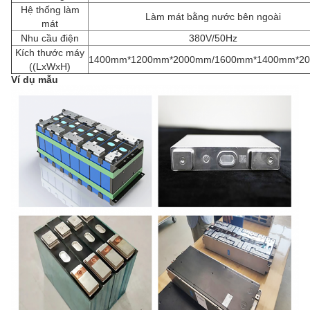
Hệ thống làm
Làm mát bằng nước bên ngoài
mát
Nhu cầu điện
380V/50Hz
Kích thước máy
1400mm*1200mm*2000mm/1600mm*1400mm*2
((LxWxH)
Ví dụ mẫu