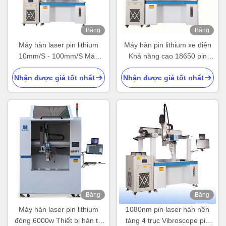
Băng
Băng
hình
hình
Máy hàn laser pin lithium
Máy hàn pin lithium xe điện
10mm/S - 100mm/S Máy
Khả năng cao 18650 pin
hàn làm mát bằng nước
máy hàn pin di động
Nhận được giá tốt nhất
Nhận được giá tốt nhất
Băng
Băng
hình
hình
Máy hàn laser pin lithium
1080nm pin laser hàn nền
đóng 6000w Thiết bị hàn tự
tảng 4 trục Vibroscope pin