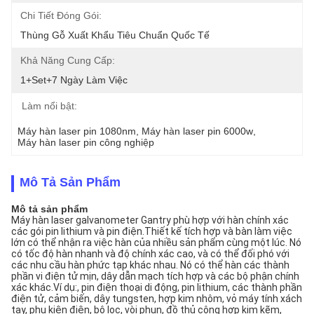
Chi Tiết Đóng Gói:
Thùng Gỗ Xuất Khẩu Tiêu Chuẩn Quốc Tế
Khả Năng Cung Cấp:
1+set+7 Ngày Làm Việc
Làm nổi bật:
Máy hàn laser pin 1080nm
, 
Máy hàn laser pin 6000w
, 
Máy hàn laser pin công nghiệp
Mô Tả Sản Phẩm
Mô tả sản phẩm
Máy hàn laser galvanometer Gantry phù hợp với hàn chính xác
các gói pin lithium và pin điện.Thiết kế tích hợp và bàn làm việc
lớn có thể nhận ra việc hàn của nhiều sản phẩm cùng một lúc. Nó
có tốc độ hàn nhanh và độ chính xác cao, và có thể đối phó với
các nhu cầu hàn phức tạp khác nhau. Nó có thể hàn các thành
phần vi điện tử mịn, dây dẫn mạch tích hợp và các bộ phận chính
xác khác.Ví dụ:, pin điện thoại di động, pin lithium, các thành phần
điện tử, cảm biến, dây tungsten, hợp kim nhôm, vỏ máy tính xách
tay, phụ kiện điện, bộ lọc, vòi phun, đồ thủ công hợp kim kẽm,